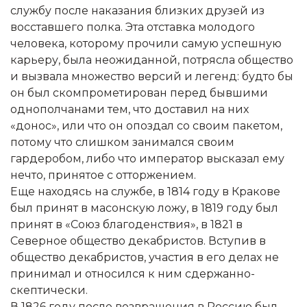
службу после наказания близких друзей из
восставшего полка. Эта отставка молодого
человека, которому прочили самую успешную
карьеру, была неожиданной, потрясла общество
и вызвала множество версий и легенд: будто бы
он был скомпрометирован перед бывшими
однополчанами тем, что доставил на них
«донос», или что он опоздал со своим пакетом,
потому что слишком занимался своим
гардеробом, либо что император высказал ему
нечто, принятое с отторжением.
Еще находясь на службе, в 1814 году в Кракове
был принят в масонскую ложу, в 1819 году был
принят в «Союз благоденствия», в 1821 в
Северное общество декабристов. Вступив в
общество декабристов, участия в его делах не
принимал и относился к ним сдержанно-
скептически.
В 1826 году после возвращения в Россию был