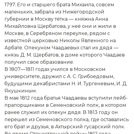
1797. Его и старшего брата Михаила, совсем
маленьких, забрала из Нижегородской
губернии в Москву тётка — княжна Анна
Михайловна Щербатова, у неё они и жили в
Москве, в Серебряном переулке, рядом с
известной церковью Николы Явленного на
Арбате. Опекуном Чаадаевых стал их дядя —
князь Д. М. Щербатов, в доме которого Чаадаев
получил свое образование.
В 1807—1811 годах учился в Московском
университете, дружил с А. С. Грибоедовым,
будущими декабристами Н. И. Тургеневым, И. Д.
Якушкиным.
В мае 1812 года братья Чаадаевы вступили лейб-
прапорщиками в Семеновский полк, в котором
ранее служил их опекун дядя. В 1813 году он
перешел из Семеновского полка, где оставались
его брат и друзья, в Ахтырский гусарский полк.
Во время Отечественной войны 1812 года