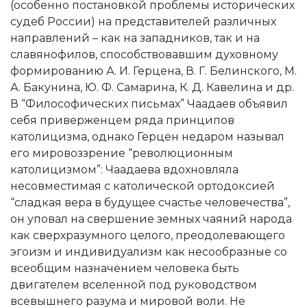
(особенно постановкой проблемы исторических
судеб России) на представителей различных
направлений – как на западников, так и на
славянофилов, способствовавшим духовному
формированию А. И. Герцена, В. Г. Белинского, М.
А. Бакунина, Ю. Ф. Самарина, К. Д. Кавелина и др.
В “Философических письмах” Чаадаев объявил
себя приверженцем ряда принципов
католицизма, однако Герцен недаром называл
его мировоззрение “революционным
католицизмом”: Чаадаева вдохновляла
несовместимая с католической ортодоксией
“сладкая вера в будущее счастье человечества”,
он уповал на свершение земных чаяний народа
как сверхразумного целого, преодолевающего
эгоизм и индивидуализм как несообразные со
всеобщим назначением человека быть
двигателем вселенной под руководством
всевышнего разума и мировой воли. Не