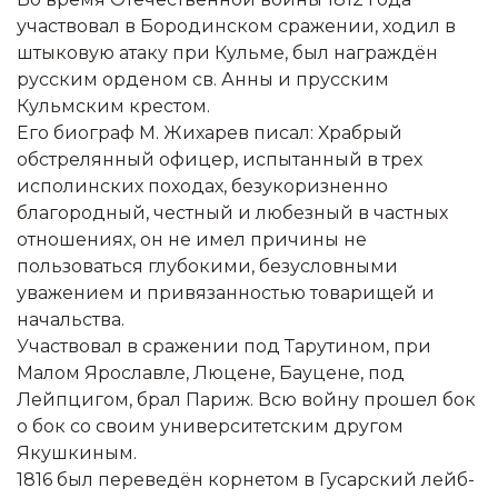
участвовал в Бородинском сражении, ходил в
штыковую атаку при Кульме, был награждён
русским орденом св. Анны и прусским
Кульмским крестом.
Его биограф М. Жихарев писал: Храбрый
обстрелянный офицер, испытанный в трех
исполинских походах, безукоризненно
благородный, честный и любезный в частных
отношениях, он не имел причины не
пользоваться глубокими, безусловными
уважением и привязанностью товарищей и
начальства.
Участвовал в сражении под Тарутином, при
Малом Ярославле, Люцене, Бауцене, под
Лейпцигом, брал Париж. Всю войну прошел бок
о бок со своим университетским другом
Якушкиным.
1816 был переведён корнетом в Гусарский лейб-