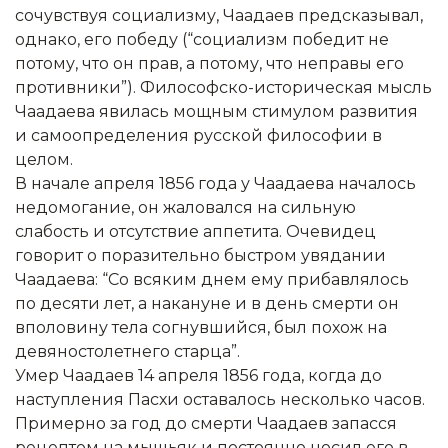
сочувствуя социализму, Чаадаев предсказывал,
однако, его победу (“социализм победит не
потому, что он прав, а потому, что неправы его
противники”). Философско-историческая мысль
Чаадаева явилась мощным стимулом развития
и самоопределения русской философии в
целом.
В начале апреля 1856 года у Чаадаева началось
недомогание, он жаловался на сильную
слабость и отсутствие аппетита. Очевидец
говорит о поразительно быстром увядании
Чаадаева: “Со всяким днем ему прибавлялось
по десяти лет, а накануне и в день смерти он
вполовину тела согнувшийся, был похож на
девяностолетнего старца”.
Умер Чаадаев 14 апреля 1856 года, когда до
наступления Пасхи оставалось несколько часов.
Примерно за год до смерти Чаадаев запасся
рецептом на мышьяк и постоянно носил его в