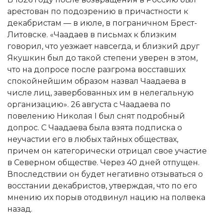
арестован по подозрению в причастности к
декабристам — в июле, в пограничном Брест-
Литовске. «Чаадаев в письмах к близким
говорил, что уезжает навсегда, и близкий друг
Якушкин был до такой степени уверен в этом,
что на допросе после разгрома восставших
спокойнейшим образом назвал Чаадаева в
числе лиц, завербованных им в нелегальную
организацию». 26 августа с Чаадаева по
повелению Николая I был снят подробный
допрос. С Чаадаева была взята подписка о
неучастии его в любых тайных обществах,
причем он категорически отрицал свое участие
в Северном обществе. Через 40 дней отпущен.
Впоследствии он будет негативно отзываться о
восстании декабристов, утверждая, что по его
мнению их порыв отодвинул нацию на полвека
назад.