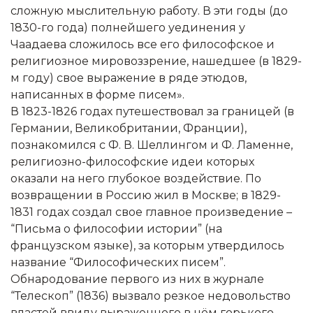
сложную мыслительную работу. В эти годы (до
1830-го года) полнейшего уединения у
Чаадаева сложилось все его философское и
религиозное мировоззрение, нашедшее (в 1829-
м году) свое выражение в ряде этюдов,
написанных в форме писем».
В 1823-1826 годах путешествовал за границей (в
Германии, Великобритании, Франции),
познакомился с Ф. В. Шеллингом и Ф. Ламенне,
религиозно-философские идеи которых
оказали на него глубокое воздействие. По
возвращении в Россию жил в Москве; в 1829-
1831 годах создал свое главное произведение –
“Письма о философии истории” (на
французском языке), за которым утвердилось
название “Философических писем”.
Обнародование первого из них в журнале
“Телескоп” (1836) вызвало резкое недовольство
властей ввиду выраженного в нём горького