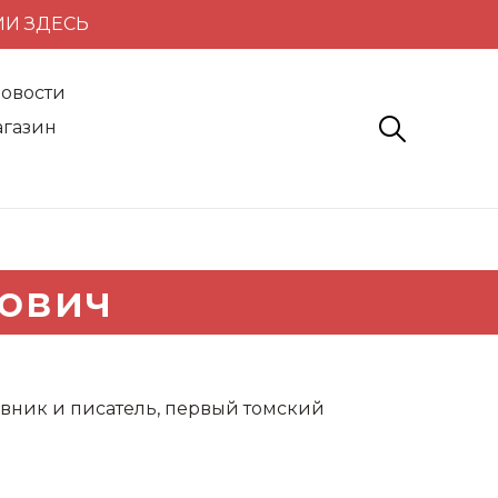
ИИ ЗДЕСЬ
овости
газин
нович
вник и писатель, первый томский