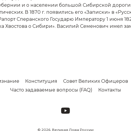
й губернии и о населении большой Сибирской дороги
ических. В 1870 г. появились его «Записки» в «Рус
Рапорт Сперанского Государю Императору 1 июня 182
ка Хвостова о Сибири». Василий Семенович имел з
изнание
Конституция
Совет Великих Офицеров
Часто задаваемые вопросы (FAQ)
Контакты
© 2026, Великая Ложа России