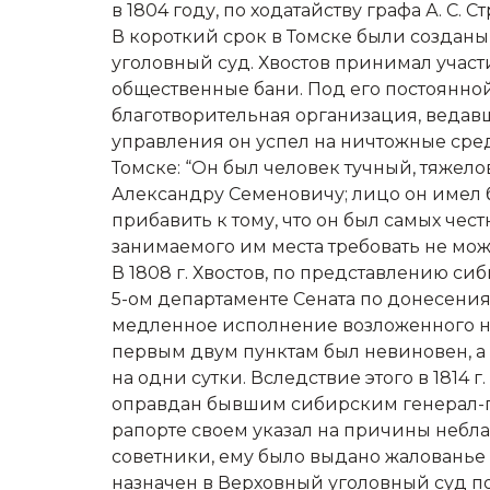
в 1804 году, по ходатайству графа А. С
В короткий срок в Томске были созданы
уголовный суд. Хвостов принимал участ
общественные бани. Под его постоянно
благотворительная организация, ведавш
управления он успел на ничтожные средс
Томске: “Он был человек тучный, тяжел
Александру Семеновичу; лицо он имел б
прибавить к тому, что он был самых чес
занимаемого им места требовать не мож
В 1808 г. Хвостов, по представлению си
5-ом департаменте Сената по донесения
медленное исполнение возложенного на
первым двум пунктам был невиновен, а 
на одни сутки. Вследствие этого в 1814
оправдан бывшим сибирским генерал-г
рапорте своем указал на причины неблаг
советники, ему было выдано жалованье з
назначен в Верховный уголовный суд по