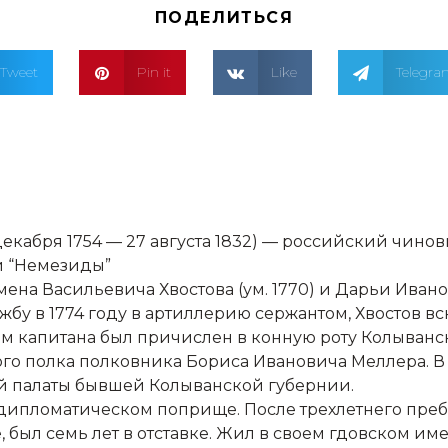
ПОДЕЛИТЬСЯ
Tweet
Pin it
Like
Telegr
абря 1754 — 27 августа 1832) — российский чинов
жи “Немезиды”
мена Васильевича Хвостова (ум. 1770) и Дарьи Ива
жбу в 1774 году в артиллерию сержантом, Хвостов в
ом капитана был причислен в конную роту Колыванс
о полка полковника Бориса Ивановича Меллера. В 1
й палаты бывшей Колыванской губернии.
а дипломатическом поприще. После трехлетнего пре
был семь лет в отставке. Жил в своем гдовском име