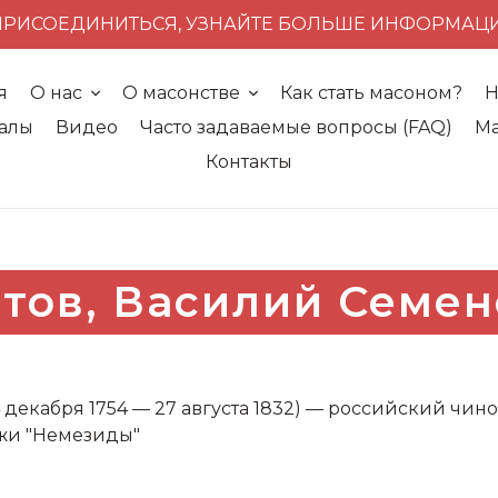
ПРИСОЕДИНИТЬСЯ, УЗНАЙТЕ БОЛЬШЕ ИНФОРМАЦ
я
О нас
О масонстве
Как стать масоном?
Н
алы
Видео
Часто задаваемые вопросы (FAQ)
Ма
Контакты
тов, Василий Семе
екабря 1754 — 27 августа 1832) — российский чино
ложи "Немезиды"