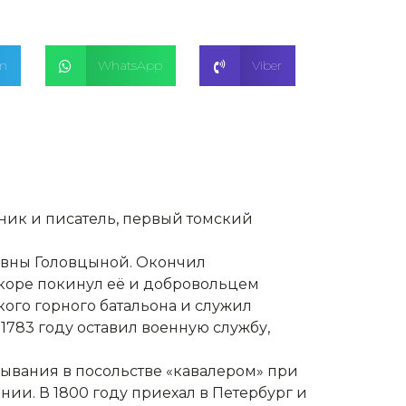
am
WhatsApp
Viber
ник и писатель, первый томский
новны Головцыной. Окончил
скоре покинул её и добровольцем
кого горного батальона и служил
783 году оставил военную службу,
бывания в посольстве «кавалером» при
нии. В 1800 году приехал в Петербург и