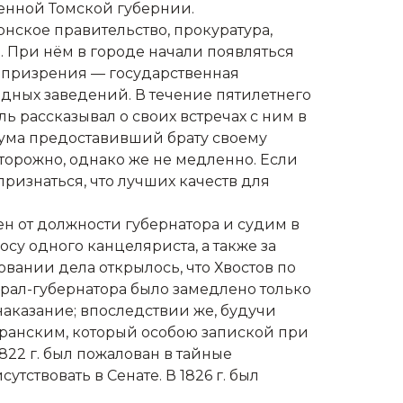
жденной Томской губернии.
нское правительство, прокуратура,
. При нём в городе начали появляться
 призрения — государственная
одных заведений. В течение пятилетнего
ь рассказывал о своих встречах с ним в
 ума предоставивший брату своему
торожно, однако же не медленно. Если
признаться, что лучших качеств для
лен от должности губернатора и судим в
су одного канцеляриста, а также за
вании дела открылось, что Хвостов по
ерал-губернатора было замедлено только
 наказание; впоследствии же, будучи
ранским, который особою запиской при
822 г. был пожалован в тайные
ствовать в Сенате. В 1826 г. был