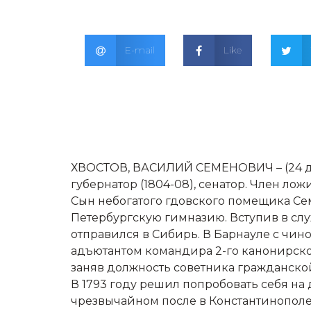
E-mail
Like
ХВОСТОВ, ВАСИЛИЙ СЕМЕНОВИЧ – (24 дек
губернатор (1804-08), сенатор. Член ло
Сын небогатого гдовского помещика Се
Петербургскую гимназию. Вступив в слу
отправился в Сибирь. В Барнауле с чин
адъютантом командира 2-го канонирског
заняв должность советника гражданско
В 1793 году решил попробовать себя н
чрезвычайном после в Константинополе, 