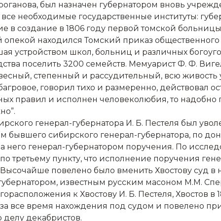
. Строганова, был назначен губернатором вновь учре
 все необходимые государственные институты: губер
ие в создание в 1806 году первой томской больницы
й опекой находился Томский приказ общественного
ая устройством школ, больниц и различных богоуг
тва поселить 3200 семейств. Мемуарист Ф. Ф. Вигел
овесный, степенный и рассудительный, всю живость
агровое, говорил тихо и размеренно, действовал ос
тных правил и исполнен человеколюбия, то надобно 
но”.
бирского генерал-губернатора И. Б. Пестеля был уво
м бывшего сибирского генерал-губернатора, по доно
 него генерал-губернатором поручения. По исследо
по третьему пункту, что исполнение поручения ген
 г. Высочайше повелено было вменить Хвостову суд в
убернатором, известным русским масоном М.М. Спе
орасположения к Хвостову И. Б. Пестеля, Хвостов в 1
а все время нахождения под судом и повелено присут
 делу декабристов.