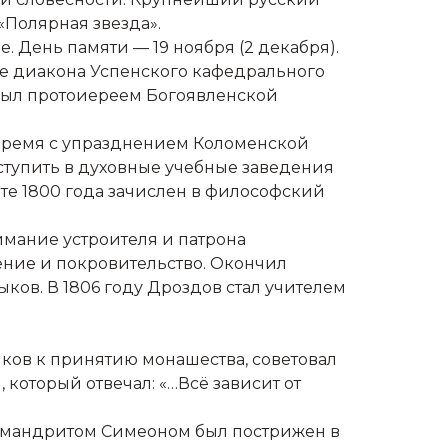
«Полярная звезда».
. День памяти — 19 ноября (2 декабря).
ье диакона Успенского кафедрального
и был протоиереем Богоявленской
но время с упразднением Коломенской
ступить в духовные учебные заведения
те 1800 года зачислен в философский
имание устроителя и патрона
ение и покровительство. Окончил
ков. В 1806 году Дроздов стал учителем
иков к принятию монашества, советовал
который отвечал: «…Всё зависит от
химандритом Симеоном был пострижен в