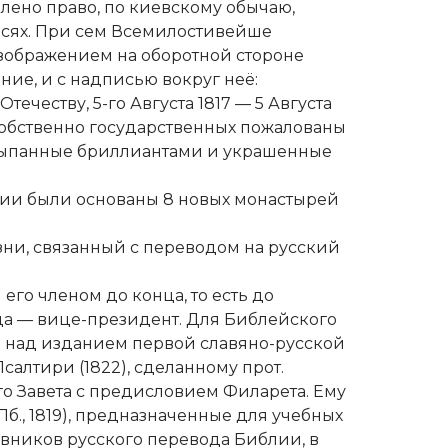
лено право, по киевскому обычаю,
рсях. При сем Всемилостивейше
зображением на оборотной стороне
ие, и с надписью вокруг неё:
честву, 5-го Августа 1817 — 5 Августа
уг собственно государственных пожалованы
осыпанные бриллиантами и украшенные
нии были основаны 8 новых монастырей
зни, связанный с переводом на русский
его членом до конца, то есть до
ода — вице-президент. Для Библейского
е над изданием первой славяно-русской
салтири (1822), сделанному прот.
го Завета с предисловием Филарета. Ему
б., 1819), предназначенные для учебных
ивников русского перевода Библии, в