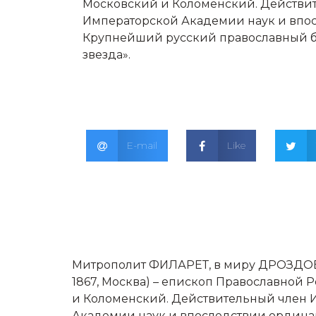
Московский и Коломенский. Действит
Императорской Академии наук и впос
Крупнейший русский православный бо
звезда».
E-mail
Like
Митрополит ФИЛАРЕТ, в миру ДРОЗДОВ,
1867, Москва) – епископ Православной Р
и Коломенский. Действительный член И
Академии наук и впоследствии ординар