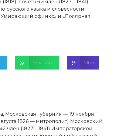
818); почётный член (1827—1841)
 русского языка и словесности.
 «Умирающий сфинкс» и «Полярная
am
WhatsApp
Viber
 Московская губерния — 19 ноября
 августа 1826 — митрополит) Московский
ый член (1827—1841) Императорской
 и словесности. Крупнейший русский