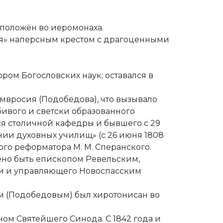
коположён во иеромонаха.
ия» наперсным крестом с драгоценными
ром Богословских наук; оставался в
мвросия (Подобедова), что вызывало
ивого и светски образованного
ся столичной кафедры и бывшего с 29
ии духовных училищ» (с 26 июня 1808
го реформатора М. М. Сперанского.
лено быть епископом Ревельским,
ии и управляющего Новоспасским
м (Подобедовым) был хиротонисан во
еном Святейшего Синода. С 1842 года и