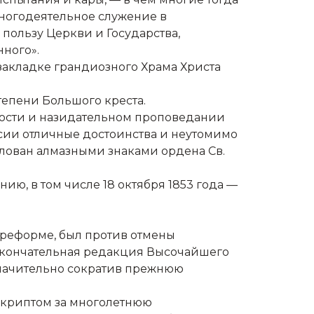
 многодеятельное служение в
пользу Церкви и Государства,
ного».
 закладке грандиозного Храма Христа
тепени Большого креста.
ности и назидательном проповедании
 сии отличные достоинства и неутомимо
лован алмазными знаками ордена Св.
ию, в том числе 18 октября 1853 года —
й реформе, был против отмены
ы окончательная редакция Высочайшего
 значительно сократив прежнюю
ескриптом за многолетнюю