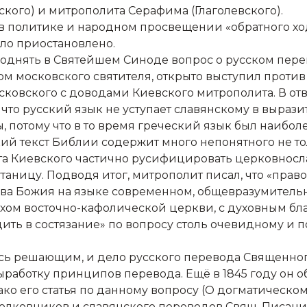
кого) и митрополита Серафима (Глаголевского).
в политике и народном просвещении «обратного хо
ло приостановлено.
ь поднять в Святейшем Синоде вопрос о русском пе
ом московского святителя, открыто выступил против
овского с доводами Киевского митрополита. В отве
 что русский язык не уступает славянскому в вырази
 потому что в то время греческий язык был наибо
ий текст Библии содержит много непонятного не тол
а Киевского частично русифицировать церковнослав
утаницу. Подводя итог, митрополит писал, что «пра
ва Божия на языке современном, общевразумительн
ухом восточно-кафолической церкви, с духовным бл
ить в состязание» по вопросу столь очевидному и 
сь решающим, и дело русского перевода Священног
ыработку принципов перевода. Ещё в 1845 году он 
ако его статья по данному вопросу (О догматическо
лковников и славянского переводов Свящ. Писания