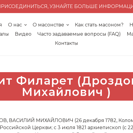
ПРИСОЕДИНИТЬСЯ, УЗНАЙТЕ БОЛЬШЕ ИНФОРМАЦ
я
О нас
О масонстве
Как стать масоном?
Н
алы
Видео
Часто задаваемые вопросы (FAQ)
Ма
Контакты
т Филарет (Дроздо
Михайлович )
В, ВАСИЛИЙ МИХАЙЛОВИЧ (26 декабря 1782, Коломн
Российской Церкви; с 3 июля 1821 архиепископ (с 22