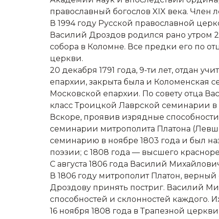
православный богослов XIX века. Член
В 1994 году Русской православной церко
Василий Дроздов родился рано утром 26
собора в Коломне. Все предки его по о
церкви.
20 декабря 1791 года, 9-ти лет, отдан 
епархии, закрыта была и Коломенская 
Московской епархии. По совету отца Ва
класс Троицкой Лаврской семинарии в
Вскоре, проявив изрядные способности 
семинарии митрополита Платона (Левши
семинарию в ноябре 1803 года и был на
поэзии; с 1808 года — высшего краснор
С августа 1806 года Василий Михайлов
В 1806 году митрополит Платон, верный
Дроздову принять постриг. Василий Мих
способностей и склонностей каждого. И
16 ноября 1808 года в Трапезной церк