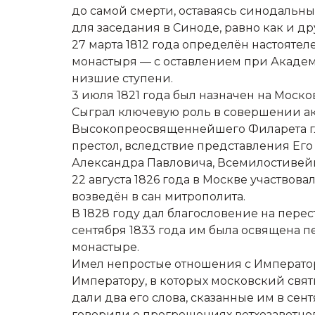
до самой смерти, оставаясь синодальны
для заседания в Синоде, равно как и 
27 марта 1812 года определён настояте
монастыря — с оставлением при Академи
низшие ступени.
3 июля 1821 года был назначен на Моск
Сыграл ключевую роль в совершении акт
Высокопреосвященнейшего Филарета гл
престол, вследствие представления Его
Александра Павловича, Всемилостивейш
22 августа 1826 года в Москве участвов
возведён в сан митрополита.
В 1828 году дал благословение на пере
сентября 1833 года им была освящена 
монастыре.
Имел непростые отношения с Императо
Императору, в которых московский свя
дали два его слова, сказанные им в сен
говорили о прегрешениях ветхозаветног