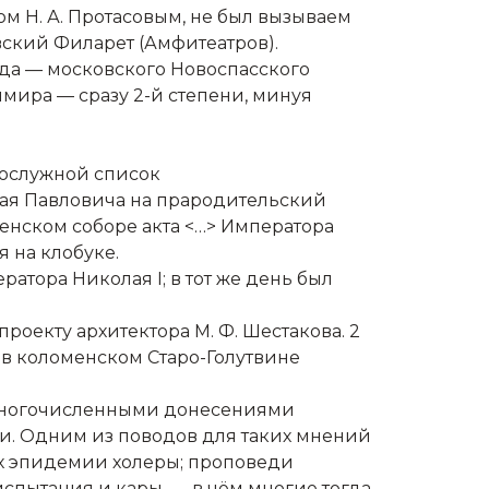
м Н. А. Протасовым, не был вызываем
вский Филарет (Амфитеатров).
года — московского Новоспасского
мира — сразу 2-й степени, минуя
Послужной список
ая Павловича на прародительский
енском соборе акта <…> Императора
 на клобуке.
атора Николая I; в тот же день был
роекту архитектора М. Ф. Шестакова. 2
 в коломенском Старо-Голутвине
 многочисленными донесениями
и. Одним из поводов для таких мнений
иях эпидемии холеры; проповеди
спытания и кары, — в чём многие тогда