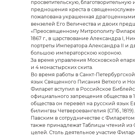
просветительскую, благотворительную и
предношения креста в священнослужени
пожалована украшенная драгоценными 
вензелей Его Величества и двоих предш
«Преосвященному Митрополиту Филарету,
1867 г., в царствование Александра I, Н
портреты Императора Александра II и 
большою императорскою короною.
За время управления Московской епарх
и 4 монастырских скита.
Во время работы в Санкт-Петербургской
язык Священного Писания Ветхого и Нов
Филарет вступил в Российское Библейско
официального запрещения общества в 18
общества он перевёл на русский язык 
билингвы Четвероевангелия (СПб., 1819)
Павским в сотрудничестве с Филаретом.
также принадлежат Таблицы чтений из С
целей. Столь деятельное участие Филар