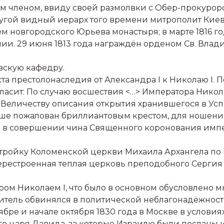
м членом, ввиду своей размолвки с Обер-прокуроро
другой видный иерарх того времени митрополит Кие
лем новгородского Юрьева монастыря; в марте 1816 
и. 29 июня 1813 года награждён орденом Св. Влади
овскую кафедру.
а престолонаследия от Александра I к Николаю I. 
асит: По случаю восшествия <…> Императора Никол
 Величеству описания открытия хранившегося в Усп
е пожалован бриллиантовым крестом, для ношения
ал в совершении чина Священного коронования импер
стройку Коломенской церкви Михаила Архангела по п
перестроенная теплая церковь преподобного Сергия
ром Николаем I, что было в основном обусловлено
титель обвинялся в политической неблагонадёжност
тябре и начале октября 1830 года в Москве в услов
о царя Давида, за которые Израилю были посланы и