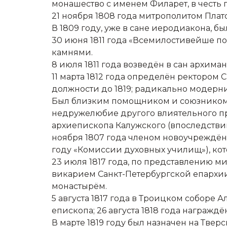
монашество с именем Филарет, в честь
21 ноября 1808 года митрополитом Пла
В 1809 году, уже в сане иеродиакона, б
30 июня 1811 года «Всемилостивейше п
камнями.
8 июля 1811 года возведён в сан архима
11 марта 1812 года определён ректором
должности до 1819; радикально модер
Был близким помощником и союзником м
недружелюбие другого влиятельного пр
архиепископа Калужского (впоследстви
ноября 1807 года членом новоучреждён
году «Комиссии духовных училищ»), ко
23 июля 1817 года, по представлению м
викарием Санкт-Петербургской епархи
монастырём.
5 августа 1817 года в Троицком собор
епископа; 26 августа 1818 года награждё
В марте 1819 году был назначен на Твер