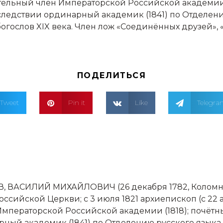
ельный член Императорской Российской академии (1
ледствии ординарный академик (1841) по Отделению
гослов XIX века. Член лож «Соединённых друзей»,
ПОДЕЛИТЬСЯ
Tweet
Pin it
Like
Telegr
 ВАСИЛИЙ МИХАЙЛОВИЧ (26 декабря 1782, Коломна,
оссийской Церкви; с 3 июля 1821 архиепископ (с 22
мператорской Российской академии (1818); почётн
ный академик (1841) по Отделению русского языка