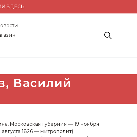
ИИ ЗДЕСЬ
овости
газин
в, Василий
а, Московская губерния — 19 ноября
 августа 1826 — митрополит)