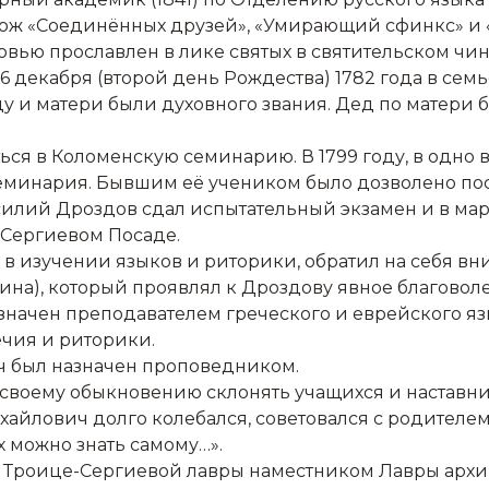
 лож «Соединённых друзей», «Умирающий сфинкс» и 
вью прославлен в лике святых в святительском чине
 декабря (второй день Рождества) 1782 года в сем
тцу и матери были духовного звания. Дед по матер
учиться в Коломенскую семинарию. В 1799 году, в од
семинария. Бывшим её учеником было дозволено по
силий Дроздов сдал испытательный экзамен и в мар
 Сергиевом Посаде.
в изучении языков и риторики, обратил на себя вн
на), который проявлял к Дроздову явное благовол
значен преподавателем греческого и еврейского язы
ечия и риторики.
ич был назначен проповедником.
 своему обыкновению склонять учащихся и наставн
айлович долго колебался, советовался с родителем, 
х можно знать самому…».
ви Троице-Сергиевой лавры наместником Лавры ар