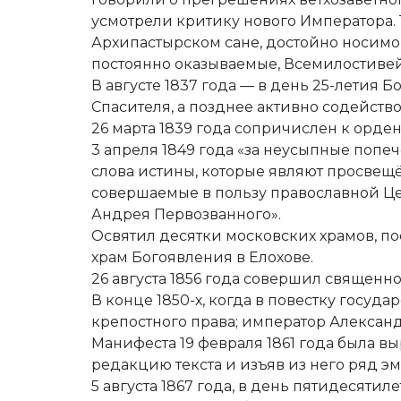
усмотрели критику нового Императора. Т
Архипастырском сане, достойно носимом
постоянно оказываемые, Всемилостивей
В августе 1837 года — в день 25-летия
Спасителя, а позднее активно содейств
26 марта 1839 года сопричислен к орде
3 апреля 1849 года «за неусыпные поп
слова истины, которые являют просвещё
совершаемые в пользу православной Ц
Андрея Первозванного».
Освятил десятки московских храмов, по
храм Богоявления в Елохове.
26 августа 1856 года совершил священно
В конце 1850-х, когда в повестку госуд
крепостного права; император Александ
Манифеста 19 февраля 1861 года была в
редакцию текста и изъяв из него ряд э
5 августа 1867 года, в день пятидесят