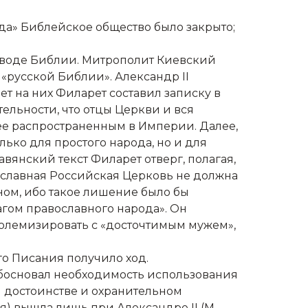
да» Библейское общество было закрыто;
реводе Библии. Митрополит Киевский
 «русской Библии». Александр II
т на них Филарет составил записку в
тельности, что отцы Церкви и вся
лее распространенным в Империи. Далее,
ько для простого народа, но и для
янский текст Филарет отверг, полагая,
вославная Российская Церковь не должна
ом, ибо такое лишение было бы
агом православного народа». Он
полемизировать с «досточтимым мужем»,
о Писания получило ход.
обосновал необходимость использования
м достоинстве и охранительном
) вышла лишь при Александре II (М.,