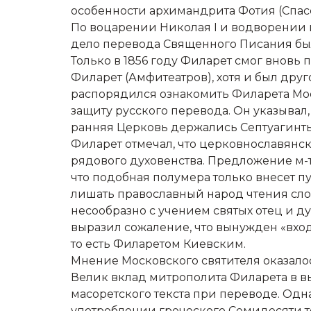
особенности архимандрита Фотия (Спасс
По воцарении Николая I и водворении 
дело перевода Священного Писания бы
Только в 1856 году Филарет смог внов
Филарет (Амфитеатров), хотя и был друг
распорядился ознакомить Филарета Моск
защиту русского перевода. Он указывал,
ранняя Церковь держались Септуагинты,
Филарет отмечал, что церковнославянск
рядового духовенства. Предложение м-т
что подобная полумера только внесет п
лишать православный народ чтения сло
несообразно с учением святых отец и д
выразил сожаление, что вынужден «вход
то есть Филаретом Киевским.
Мнение Московского святителя оказало
Велик вклад митрополита Филарета в в
масоретского текста при переводе. Одн
употреблении греческого Семидесяти то