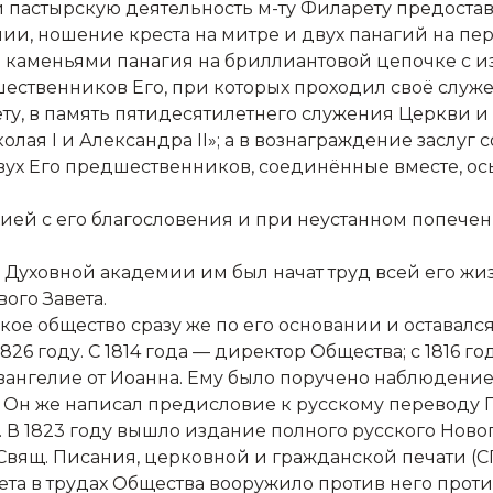
 пастырскую деятельность м-ту Филарету предостав
и, ношение креста на митре и двух панагий на пе
каменьями панагия на бриллиантовой цепочке с и
ественников Его, при которых проходил своё служен
 в память пятидесятилетнего служения Церкви и Оте
иколая I и Александра II»; а в вознаграждение засл
двух Его предшественников, соединённые вместе, 
ией с его благословения и при неустанном попече
 Духовной академии им был начат труд всей его жи
ого Завета.
е общество сразу же по его основании и оставался 
26 году. С 1814 года — директор Общества; с 1816 г
Евангелие от Иоанна. Ему было поручено наблюдени
. Он же написал предисловие к русскому переводу П
 В 1823 году вышло издание полного русского Ново
вящ. Писания, церковной и гражданской печати (СП
ета в трудах Общества вооружило против него прот