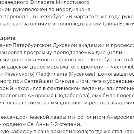
 праведного Филарета Милостивого.
тоном рукоположён во иеродиакона.
ыл переведён в Петербург; 28 марта того же года ру
ожалован, за отличие в проповедывании Слова Бож
ндрита.
 Санкт-Петербургской Духовной академии и профессо
низировал программу преподаваемых дисциплин.
итрополита Новгородского и С.-Петербургского А
и царском дворе иерарха того времени — честолюб
и Рязанского) Феофилакта (Русанова), домогавшего
ного при Святейшем Синоде «Комитета о усовершен
торый находился в фактическом ведении влиятельно
итрополита Амвросия (Подобедова), ему было пове
и с оставлением за ним должности ректора академ
е Александро-Невской лавры митрополитом Амвросие
н орденом Св. Анны 1-й степени.
скую кафедру в сане архиепископа; тогда же стал чл