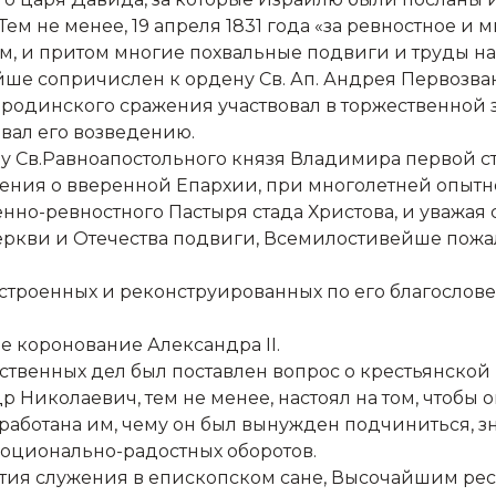
ем не менее, 19 апреля 1831 года «за ревностное и
, и притом многие похвальные подвиги и труды на 
ше сопричислен к ордену Св. Ап. Андрея Первозван
 Бородинского сражения участвовал в торжественной
овал его возведению.
ну Св.Равноапостольного князя Владимира первой с
ечения о вверенной Епархии, при многолетней опыт
нно-ревностного Пастыря стада Христова, и уважая
еркви и Отечества подвиги, Всемилостивейше пожа
строенных и реконструированных по его благословен
е коронование Александра II.
арственных дел был поставлен вопрос о крестьянско
р Николаевич, тем не менее, настоял на том, чтоб
ыработана им, чему он был вынужден подчиниться,
моционально-радостных оборотов.
илетия служения в епископском сане, Высочайшим р