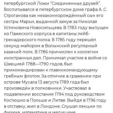
петербургской Ложи “Соединенных друзей”.
Воспитывался в петербургском доме графа А. С.
Строганова как незаконнорождённый сын его
сестры Марьи, выданной замуж за Николая
Устиновича Новосильцева. В 1783 году выпущен
из Пажеского корпуса в капитаны лейб-
гренадерского полка. В 1785 году перешёл
секунд-майором в Волынский регулярный
казачий полк. В 1786 причислен к коллегии
иностранных дел. Принимал участие в войне со
Швецией 1788—1790 годов, был
прикомандирован к главнокомандующему
гребным флотом. За отличие в сражении при
острове Мусала 13 августа 1789 года был
произведён в полковники. Участвовал в
подавлении восстания 1794 под руководством
Костюшко в Польше и Литве. Выйдя в 1796 году
в отставку, жил в Лондоне. Слушал лекции по
физике, математике и медицине.