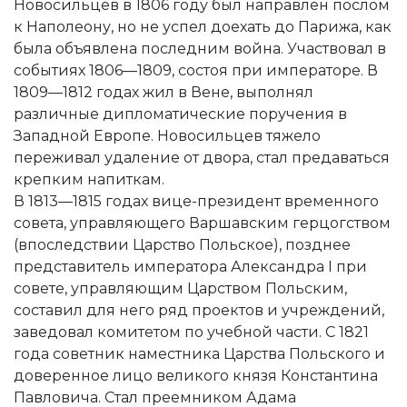
Новосильцев в 1806 году был направлен послом
к Наполеону, но не успел доехать до Парижа, как
была объявлена последним война. Участвовал в
событиях 1806—1809, состоя при императоре. В
1809—1812 годах жил в Вене, выполнял
различные дипломатические поручения в
Западной Европе. Новосильцев тяжело
переживал удаление от двора, стал предаваться
крепким напиткам.
В 1813—1815 годах вице-президент временного
совета, управляющего Варшавским герцогством
(впоследствии Царство Польское), позднее
представитель императора Александра I при
совете, управляющим Царством Польским,
составил для него ряд проектов и учреждений,
заведовал комитетом по учебной части. С 1821
года советник наместника Царства Польского и
доверенное лицо великого князя Константина
Павловича. Стал преемником Адама