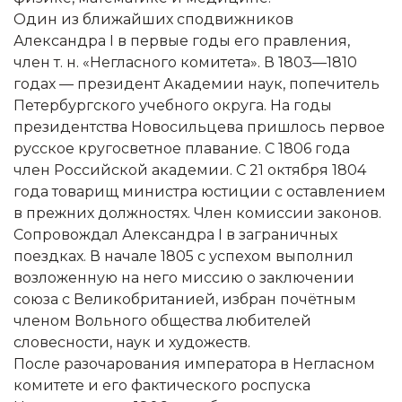
Один из ближайших сподвижников
Александра I в первые годы его правления,
член т. н. «Негласного комитета». В 1803—1810
годах — президент Академии наук, попечитель
Петербургского учебного округа. На годы
президентства Новосильцева пришлось первое
русское кругосветное плавание. С 1806 года
член Российской академии. С 21 октября 1804
года товарищ министра юстиции с оставлением
в прежних должностях. Член комиссии законов.
Сопровождал Александра I в заграничных
поездках. В начале 1805 с успехом выполнил
возложенную на него миссию о заключении
союза с Великобританией, избран почётным
членом Вольного общества любителей
словесности, наук и художеств.
После разочарования императора в Негласном
комитете и его фактического роспуска